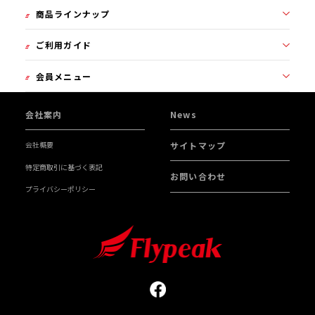
商品ラインナップ
ご利用ガイド
2000SS
1101GPG
会員メニュー
初めての方へ
1000GP
カートを見る
会社案内
News
無印
マイページ
会社概要
サイトマップ
会員ランクについて
会員登録について
GF BLACK
特定商取引に基づく表記
お問い合わせ
プライバシーポリシー
トライアルセット
継続購入について
お支払方法について
ご注文方法について
１０ダース以上ご購入の方