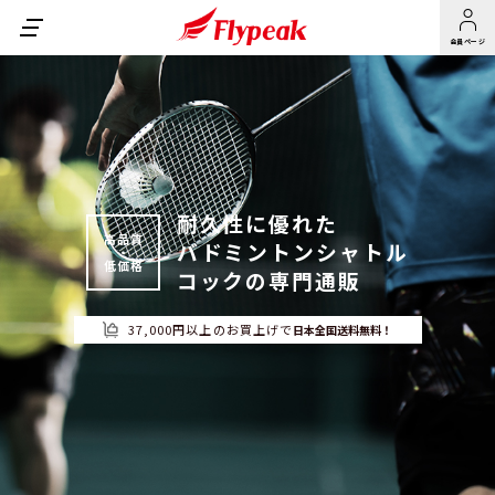
肉厚で丈夫な特級ガチョウ両羽根を採用したシャトルコック
肉厚で丈夫な特級ガチョウ両羽根を採用したシャトルコック
肉厚で丈夫な一級ガチョウ両羽根を採用したシャトルコック
会員ページ
商品ラインナップ
ご利用ガイド
2000SS
1101GPG
よくある質問
初めての方へ
耐久性に優れた
高品質
1000GP
バドミントンシャトル
会員メニュー
・
低価格
コックの専門通販
無印
会社案内
カートを見る
サイトマップ
会員ランクについて
会員登録について
37,000円以上のお買上げで
日本全国送料無料！
GF BLACK
マイページ
News
お問い合わせ
トライアルセット
継続購入について
お支払方法について
ご注文方法について
１０ダース以上ご購入の方