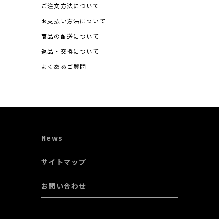
ご注文方法について
、必要に応じてご連絡を行うため、氏名や住所、メールアドレス
お支払い方法について
年月日、住所、電話番号、銀行口座番号、クレジットカード番号
商品の配送について
る目的
返品・交換について
れた商品名や数量、利用されたサービスの種類や期間、回数、ご
よくあるご質問
支払いに関する情報などを利用する目的
するため、登録して頂いた情報を入力画面に表示させたり、お客
む）に転送する目的
に損害を発生させたりするなど、本サービスの利用規約に違反し
のご利用をお断りするために、利用態様、氏名や住所など個人を
News
するために、お問い合わせ内容や代金の請求に関する情報など、
サイトマップ
客様のサービス利用状況、連絡先情報などを利用する目的
お問い合わせ