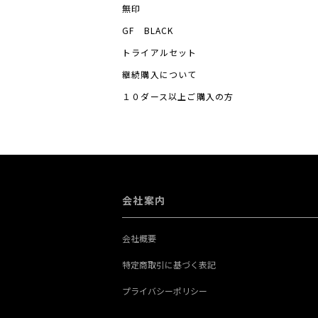
無印
お客様へのお知らせや商品の送付
GF BLACK
本人確認を行うために、氏名、生
トライアルセット
便の到達結果などの情報を利用す
継続購入について
商品代金のご請求のため、購入さ
１０ダース以上ご購入の方
号やクレジットカード番号などの
簡便にデータを入力できるように
など（提携先が提供するものも含
代金の支払いを遅滞したり第三者
会社案内
ービスを利用しようとするお客様
お客様からのお問い合わせに対応
会社概要
にあたって必要となる情報や、お
特定商取引に基づく表記
上記の利用目的に付随する目的
プライバシーポリシー
第4条 個人情報の管理