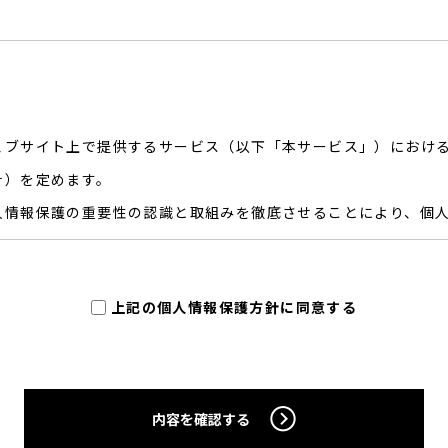
ェブサイト上で提供するサービス（以下「本サービス」）におけ
針）を定めます。
人情報保護の重要性の認識と取組みを徹底させることにより、個
法にある「個人情報」を指すものとし、生存する個人に関する情
上記の個人情報保護方針に同意する
連絡先、その他の記述等により特定の個人を識別できる情報を指
特性情報」とは、上記に定める「個人情報」以外のものをいい、
、検索キーワード、利用日時、利用方法、利用環境、郵便番号や性
内容を確認する
体識別情報などを指します。