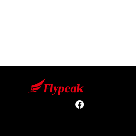
などの連絡先情報を利用する目的
、運転免許証番号、配達証明付き郵
請求金額、氏名、住所、銀行口座番
様のご指示に基づいて他のサービス
たお客様や、不正・不当な目的でサ
特定するための情報を利用する目的
お客様に対してサービスを提供する