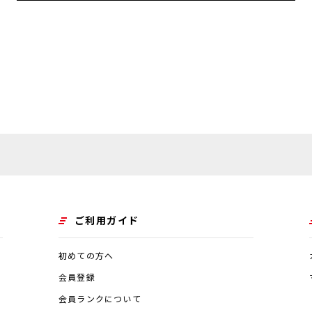
登録をする際に氏名、生年月日、住所、電話番号、メールアドレ
人情報をお尋ねすることがあります。また、ユーザーと提携先な
関する情報を当社の提携先（情報提供元、広告主、広告配信先など
て、利用したサービスやソフトウエア、購入した商品、閲覧した
境（携帯端末を通じてご利用の場合の当該端末の通信状態、利用
報、位置情報、端末の個体識別情報などの履歴情報および特性情報
取得いたします。
ご利用ガイド
的
得・利用する目的は以下のとおりです。
初めての方へ
会員登録
況の閲覧・修正を行っていただくために、氏名、住所、連絡先、
会員ランクについて
よびそれらの代金などに関する情報を表示する目的