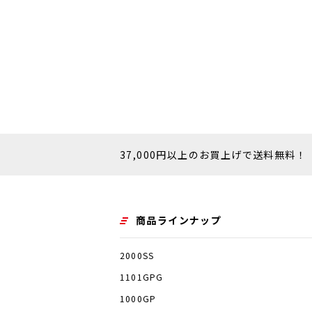
第2条 個人情報の取得方法
本サービスでは、ユーザーが利用
ド番号、運転免許証番号などの個
人情報を含む取引記録や、決済に
取得することがあります。
本サービスでは、ユーザーについ
ド、利用日時、利用方法、利用環
37,000円以上のお買上げで送料無料！
む）、IPアドレス、クッキー情
用、またはページを閲覧する際に
商品ラインナップ
第3条 個人情報を取得・利用する目
本サービスにおいて、個人情報を取
2000SS
1101GPG
お客様ご自身の登録情報や利用状
1000GP
たサービスや購入された商品、お