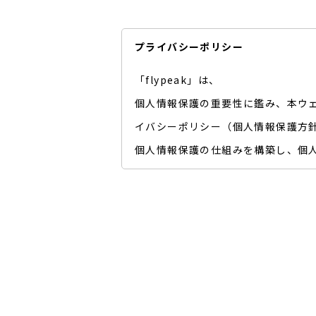
プライバシーポリシー
「flypeak」は、
個人情報保護の重要性に鑑み、本ウ
イバシーポリシー（個人情報保護方
個人情報保護の仕組みを構築し、個
第1条 個人情報とは
「個人情報」とは，個人情報保護
名、生年月日、住所、電話番号、
個人情報のうち「履歴情報および
品、閲覧したページや広告の履歴
ッキー情報、位置情報、端末の個