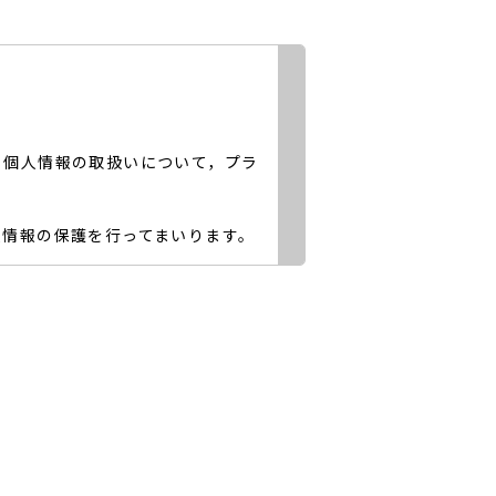
る個人情報の取扱いについて，プラ
人情報の保護を行ってまいります。
報であり、当該情報に含まれる氏
します。
利用頂いたサービスや購入頂いた商
別、職業、年齢、IPアドレス、ク