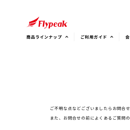
商品ラインナップ
ご利用ガイド
会
2000SS
会員登録について
1101GPG
会員ランクについて
1000GP
ご注文方法について
無印
お支払方法について
GF BLACK
配送について
ご不明な点などございましたらお問合
トライアルセット
返品・交換について
また、お問合せの前によくあるご質問
継続購入について