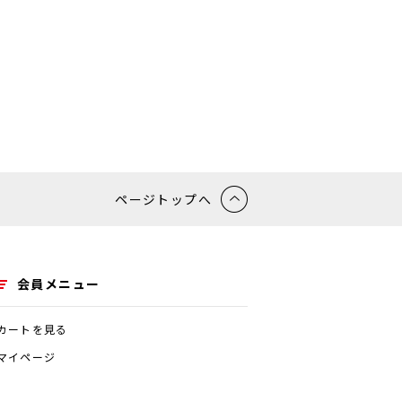
ス、銀行口座番号、クレジットカー
どとの間でなされた、ユーザーの個
を含む。以下｢提携先｣）などから
ページや広告の履歴、検索キーワー
に際しての各種設定情報なども含
ページトップへ
を、当社や提携先のサービスを利
会員メニュー
カートを見る
マイページ
支払方法などの登録情報、利用され