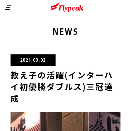
商品ラインナップ
NEWS
ご利用ガイド
2000SS
1101GPG
よくある質問
初めての方へ
2021.03.02
1000GP
会員メニュー
教え子の活躍(インターハ
無印
会社案内
カートを見る
サイトマップ
イ初優勝ダブルス)三冠達
会員ランクについて
会員登録について
GF BLACK
マイページ
News
お問い合わせ
成
トライアルセット
継続購入について
お支払方法について
ご注文方法について
１０ダース以上ご購入の方