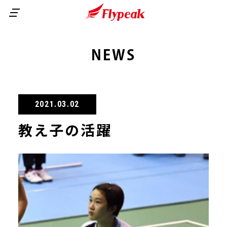
商品ラインナップ
NEWS
ご利用ガイド
2000SS
1101GPG
よくある質問
初めての方へ
2021.03.02
1000GP
会員メニュー
教え子の活躍
無印
会社案内
カートを見る
サイトマップ
会員ランクについて
会員登録について
GF BLACK
マイページ
News
お問い合わせ
トライアルセット
継続購入について
お支払方法について
ご注文方法について
１０ダース以上ご購入の方