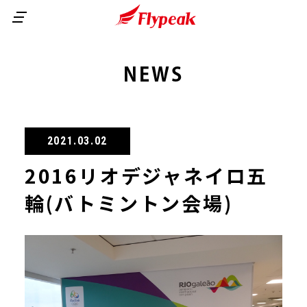
商品ラインナップ
NEWS
ご利用ガイド
2000SS
1101GPG
よくある質問
初めての方へ
2021.03.02
1000GP
会員メニュー
2016リオデジャネイロ五
無印
会社案内
カートを見る
サイトマップ
輪(バトミントン会場)
会員ランクについて
会員登録について
GF BLACK
マイページ
News
お問い合わせ
トライアルセット
継続購入について
お支払方法について
ご注文方法について
１０ダース以上ご購入の方