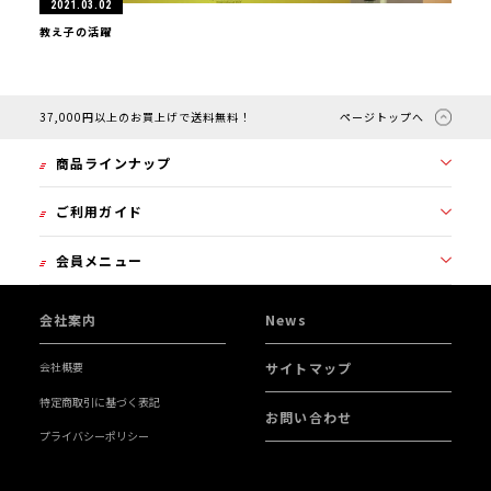
2021.03.02
教え子の活躍
37,000円以上のお買上げで送料無料！
ページトップへ
商品ラインナップ
ご利用ガイド
2000SS
1101GPG
会員メニュー
初めての方へ
1000GP
カートを見る
会社案内
News
無印
マイページ
会社概要
サイトマップ
会員ランクについて
会員登録について
GF BLACK
特定商取引に基づく表記
お問い合わせ
プライバシーポリシー
トライアルセット
継続購入について